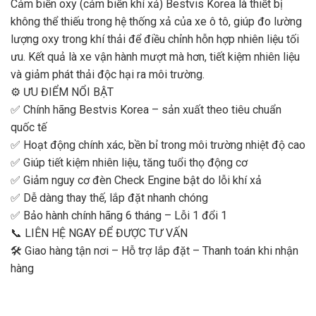
Cảm biến oxy (cảm biến khí xả) Bestvis Korea là thiết bị
không thể thiếu trong hệ thống xả của xe ô tô, giúp đo lường
lượng oxy trong khí thải để điều chỉnh hỗn hợp nhiên liệu tối
ưu. Kết quả là xe vận hành mượt mà hơn, tiết kiệm nhiên liệu
và giảm phát thải độc hại ra môi trường.
⚙️ ƯU ĐIỂM NỔI BẬT
✅ Chính hãng Bestvis Korea – sản xuất theo tiêu chuẩn
quốc tế
✅ Hoạt động chính xác, bền bỉ trong môi trường nhiệt độ cao
✅ Giúp tiết kiệm nhiên liệu, tăng tuổi thọ động cơ
✅ Giảm nguy cơ đèn Check Engine bật do lỗi khí xả
✅ Dễ dàng thay thế, lắp đặt nhanh chóng
✅ Bảo hành chính hãng 6 tháng – Lỗi 1 đổi 1
📞 LIÊN HỆ NGAY ĐỂ ĐƯỢC TƯ VẤN
🛠 Giao hàng tận nơi – Hỗ trợ lắp đặt – Thanh toán khi nhận
hàng