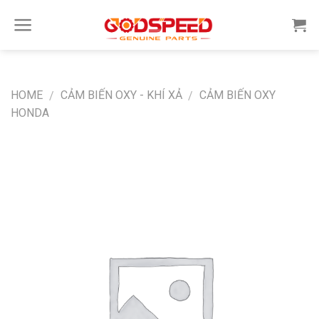
Skip
to
content
HOME
CẢM BIẾN OXY - KHÍ XẢ
CẢM BIẾN OXY
/
/
HONDA