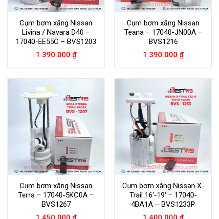
Cụm bơm xăng Nissan
Cụm bơm xăng Nissan
Livina / Navara D40 –
Teana – 17040-JN00A –
17040-EE55C – BVS1203
BVS1216
1.390.000
₫
1.390.000
₫
Cụm bơm xăng Nissan
Cụm bơm xăng Nissan X-
Terra – 17040-5KC0A –
Trail 16′-19′ – 17040-
BVS1267
4BA1A – BVS1233P
1.450.000
₫
1.400.000
₫