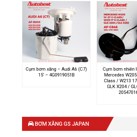
Cụm bơm xăng – Audi A6 (C7)
Cụm bơm nhiên li
15′ – 4G0919051B
Mercedes W205 
Class / W213 17
GLK X204 / GL
2054701
BƠM XĂNG GS JAPAN