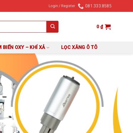
081.333.8585
Login / Register
0
₫
 BIẾN OXY – KHÍ XẢ
LỌC XĂNG Ô TÔ