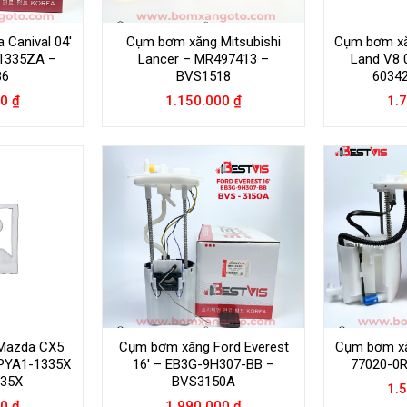
 Canival 04′
Cụm bơm xăng Mitsubishi
Cụm bơm xă
-1335ZA –
Lancer – MR497413 –
Land V8 0
86
BVS1518
6034
00
₫
1.150.000
₫
1.
Mazda CX5
Cụm bơm xăng Ford Everest
Cụm bơm xă
 PYA1-1335X
16′ – EB3G-9H307-BB –
77020-0
335X
BVS3150A
1.
00
₫
1.990.000
₫