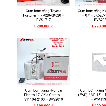
Cụm bơm xăng Toyota
Cụm bơm xăng Kia
Fortuner – 77020-0K020 –
– 07′ – 0K52C
BVS1717
BVS20
1.290.000
₫
1.290.0
Cụm bơm xăng Hyundai
Cụm bơm xăng 
Elantra 17′ / Kia Cerato –
(2WD) / M3 15′ –
31110-F2100 – BVS2019
– PYA11
1.390.000
₫
1.490.0