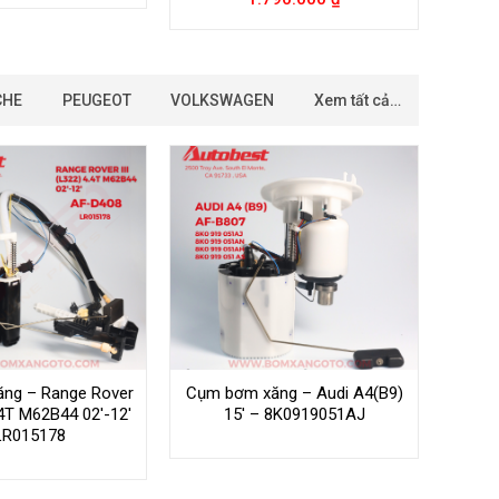
CHE
PEUGEOT
VOLKSWAGEN
Xem tất cả…
ng – Range Rover
Cụm bơm xăng – Audi A4(B9)
4.4T M62B44 02′-12′
15′ – 8K0919051AJ
LR015178