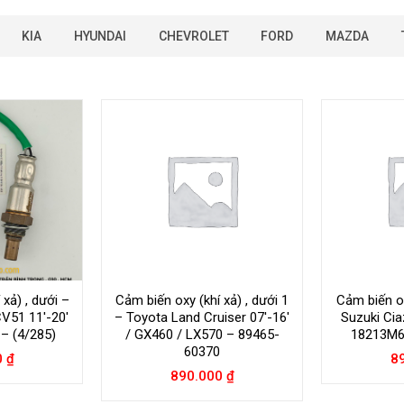
KIA
HYUNDAI
CHEVROLET
FORD
MAZDA
xả) , dưới –
Cảm biến oxy (khí xả) , dưới 1
Cảm biến ox
V51 11′-20′
– Toyota Land Cruiser 07′-16′
Suzuki Ciaz
– (4/285)
/ GX460 / LX570 – 89465-
18213M6
60370
0
₫
8
890.000
₫