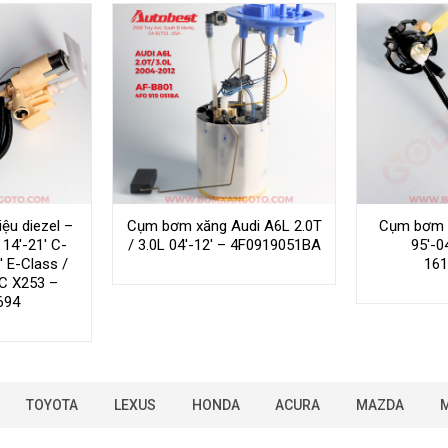
ệu diezel –
Cụm bơm xăng Audi A6L 2.0T
Cụm bơm 
14′-21′ C-
/ 3.0L 04′-12′ – 4F0919051BA
95′-0
′ E-Class /
161
C X253 –
694
TOYOTA
LEXUS
HONDA
ACURA
MAZDA
M