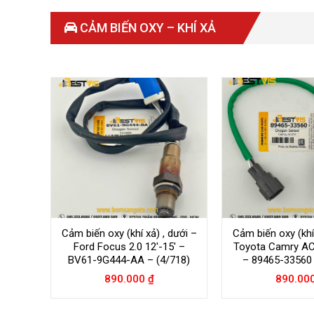
CẢM BIẾN OXY – KHÍ XẢ
Cảm biến oxy (khí xả) , dưới –
Cảm biến oxy (khí 
Ford Focus 2.0 12′-15′ –
Toyota Camry AC
BV61-9G444-AA – (4/718)
– 89465-33560 
890.000
₫
890.00