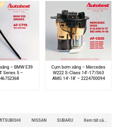
xăng – BMW E39
Cụm bơm xăng – Mercedes
4′ Series 5 –
W222 S-Class 14′-17’/S63
46752368
AMG 14′-18′ – 2224700094
ITSUBISHI
NISSAN
SUBARU
Xem tất cả…