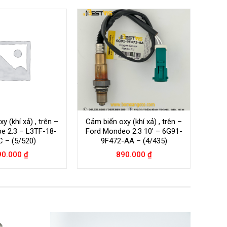
y (khí xả) , trên –
Cảm biến oxy (khí xả) , trên –
e 2.3 – L3TF-18-
Ford Mondeo 2.3 10′ – 6G91-
 – (5/520)
9F472-AA – (4/435)
90.000
₫
890.000
₫