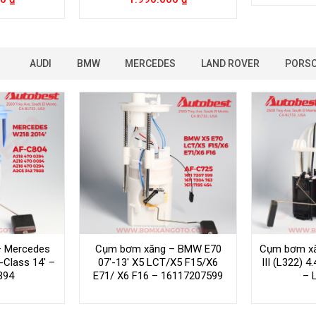
AUDI
BMW
MERCEDES
LAND ROVER
PORS
 Mercedes
Cụm bơm xăng – BMW E70
Cụm bơm xă
-Class 14′ –
07′-13′ X5 LCT/X5 F15/X6
III (L322) 
394
E71/ X6 F16 – 16117207599
– 