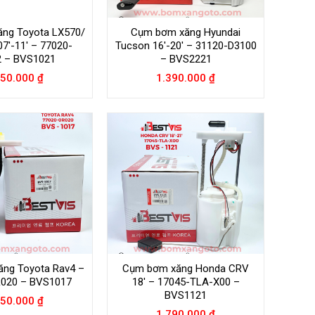
ng Toyota LX570/
Cụm bơm xăng Hyundai
7′-11′ – 77020-
Tucson 16′-20′ – 31120-D3100
2 – BVS1021
– BVS2221
750.000
₫
1.390.000
₫
ng Toyota Rav4 –
Cụm bơm xăng Honda CRV
R020 – BVS1017
18′ – 17045-TLA-X00 –
BVS1121
550.000
₫
1.790.000
₫