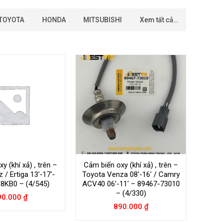
TOYOTA
HONDA
MITSUBISHI
Xem tất cả…
y (khí xả) , trên –
Cảm biến oxy (khí xả) , trên –
 / Ertiga 13′-17′-
Toyota Venza 08′-16′ / Camry
8KB0 – (4/545)
ACV40 06′-11′ – 89467-73010
– (4/330)
90.000
₫
890.000
₫