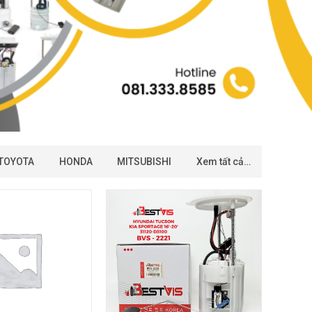
TOYOTA
HONDA
MITSUBISHI
Xem tất cả…