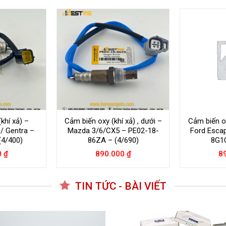
khí xả) –
Cảm biến oxy (khí xả) , dưới –
Cảm biến ox
 / Gentra –
Mazda 3/6/CX5 – PE02-18-
Ford Escap
(4/400)
86ZA – (4/690)
8G1C
0
₫
890.000
₫
8
TIN TỨC - BÀI VIẾT