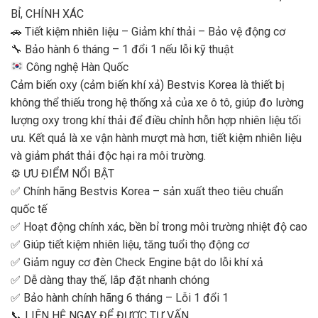
BỈ, CHÍNH XÁC
🚗 Tiết kiệm nhiên liệu – Giảm khí thải – Bảo vệ động cơ
🔧 Bảo hành 6 tháng – 1 đổi 1 nếu lỗi kỹ thuật
Công nghệ Hàn Quốc
Cảm biến oxy (cảm biến khí xả) Bestvis Korea là thiết bị
không thể thiếu trong hệ thống xả của xe ô tô, giúp đo lường
lượng oxy trong khí thải để điều chỉnh hỗn hợp nhiên liệu tối
ưu. Kết quả là xe vận hành mượt mà hơn, tiết kiệm nhiên liệu
và giảm phát thải độc hại ra môi trường.
⚙️ ƯU ĐIỂM NỔI BẬT
✅ Chính hãng Bestvis Korea – sản xuất theo tiêu chuẩn
quốc tế
✅ Hoạt động chính xác, bền bỉ trong môi trường nhiệt độ cao
✅ Giúp tiết kiệm nhiên liệu, tăng tuổi thọ động cơ
✅ Giảm nguy cơ đèn Check Engine bật do lỗi khí xả
✅ Dễ dàng thay thế, lắp đặt nhanh chóng
✅ Bảo hành chính hãng 6 tháng – Lỗi 1 đổi 1
📞 LIÊN HỆ NGAY ĐỂ ĐƯỢC TƯ VẤN