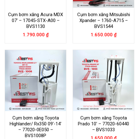
Cụm bơm xăng Acura MDX
Cụm bơm xăng Mitsubishi
07′ – 17045-STX-A00 –
Xpander – 1760-A715 –
BVS1130
BVS1544
1.790.000
₫
1.650.000
₫
Cụm bơm xăng Toyota
Cụm bơm xăng Toyota
Highlander/ Rx350 09′-14′
Prado 10′ – 77020-60440
– 77020-0E050 –
– BVS1033
BVS1008P
1.650.000
₫