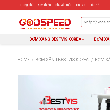
Skip
Trang chủ
Giới thiệu
Khuyến mãi
Tin tức
Liên hệ
to
content
BƠM XĂNG BESTVIS KOREA
BƠM XĂ
HOME
BƠM XĂNG BESTVIS KOREA
BƠM X
/
/