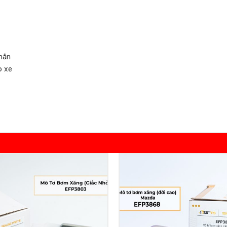
hắn
o xe