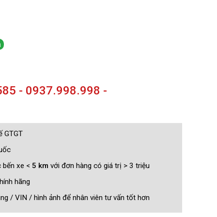
a
85 - 0937.998.998 -
uế GTGT
quốc
c bến xe <
5 km
với đơn hàng có giá trị > 3 triệu
hính hãng
g / VIN / hình ảnh để nhân viên tư vấn tốt hơn