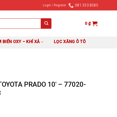
081.333.8585
Login / Register
0
₫
 BIẾN OXY – KHÍ XẢ
LỌC XĂNG Ô TÔ
OYOTA PRADO 10′ – 77020-
3