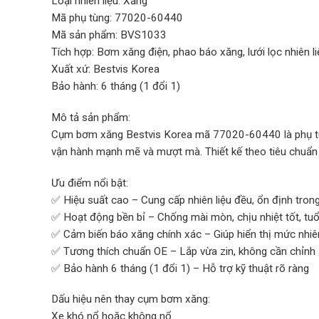
Loại nhiên liệu: Xăng
Mã phụ tùng: 77020-60440
Mã sản phẩm: BVS1033
Tích hợp: Bơm xăng điện, phao báo xăng, lưới lọc nhiên li
Xuất xứ: Bestvis Korea
Bảo hành: 6 tháng (1 đổi 1)
Mô tả sản phẩm:
Cụm bơm xăng Bestvis Korea mã 77020-60440 là phụ tùng
vận hành mạnh mẽ và mượt mà. Thiết kế theo tiêu chuẩn O
Ưu điểm nổi bật:
✅ Hiệu suất cao – Cung cấp nhiên liệu đều, ổn định tron
✅ Hoạt động bền bỉ – Chống mài mòn, chịu nhiệt tốt, tuổ
✅ Cảm biến báo xăng chính xác – Giúp hiển thị mức nhiên
✅ Tương thích chuẩn OE – Lắp vừa zin, không cần chỉnh
✅ Bảo hành 6 tháng (1 đổi 1) – Hỗ trợ kỹ thuật rõ ràng
Dấu hiệu nên thay cụm bơm xăng:
Xe khó nổ hoặc không nổ