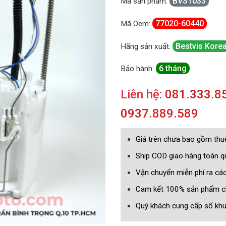
BVS1033
Mã sản phẩm:
77020-60440
Mã Oem:
Bestvis Kore
Hãng sản xuất:
6 tháng
Bảo hành:
Liên hệ:
081.333.85
0937.889.589
Giá trên chưa bao gồm th
Ship COD giao hàng toàn 
Vận chuyển miễn phí ra cá
Cam kết 100% sản phẩm c
Quý khách cung cấp số khun