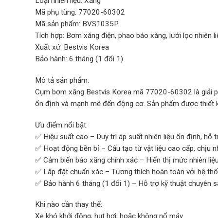
Loại nhiên liệu: Xăng
Mã phụ tùng: 77020-60302
Mã sản phẩm: BVS1035P
Tích hợp: Bơm xăng điện, phao báo xăng, lưới lọc nhiên li
Xuất xứ: Bestvis Korea
Bảo hành: 6 tháng (1 đổi 1)
Mô tả sản phẩm:
Cụm bơm xăng Bestvis Korea mã 77020-60302 là giải phá
ổn định và mạnh mẽ đến động cơ. Sản phẩm được thiết kế
Ưu điểm nổi bật:
✅ Hiệu suất cao – Duy trì áp suất nhiên liệu ổn định, h
✅ Hoạt động bền bỉ – Cấu tạo từ vật liệu cao cấp, chịu 
✅ Cảm biến báo xăng chính xác – Hiển thị mức nhiên liệu
✅ Lắp đặt chuẩn xác – Tương thích hoàn toàn với hệ th
✅ Bảo hành 6 tháng (1 đổi 1) – Hỗ trợ kỹ thuật chuyên 
Khi nào cần thay thế:
Xe khó khởi động, hụt hơi, hoặc không nổ máy