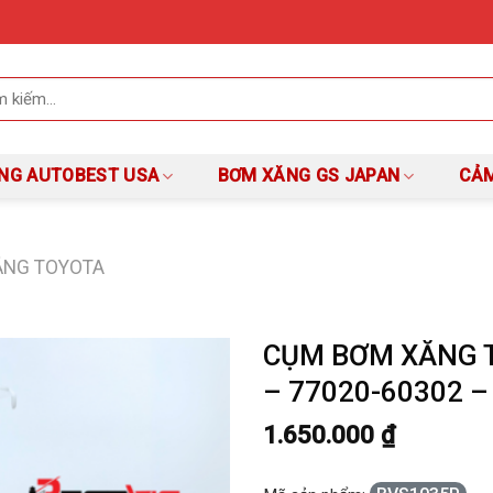
NG AUTOBEST USA
BƠM XĂNG GS JAPAN
CẢM
ĂNG TOYOTA
CỤM BƠM XĂNG T
– 77020-60302 
1.650.000
₫