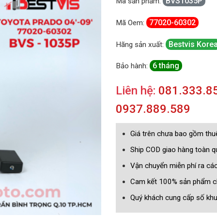
BVS1035P
Mã sản phẩm:
77020-60302
Mã Oem:
Bestvis Kore
Hãng sản xuất:
6 tháng
Bảo hành:
Liên hệ:
081.333.85
0937.889.589
Giá trên chưa bao gồm th
Ship COD giao hàng toàn 
Vận chuyển miễn phí ra cá
Cam kết 100% sản phẩm c
Quý khách cung cấp số khun