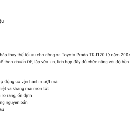
ệu
p thay thế tối ưu cho dòng xe Toyota Prado TRJ120 từ năm 2004 đ
 theo chuẩn OE, lắp vừa zin, tích hợp đầy đủ chức năng với độ bền
ỗ trợ động cơ vận hành mượt mà
nhiệt và kháng mài mòn tốt
 rõ ràng, ổn định
ống nguyên bản
sâu