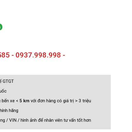
a
85 - 0937.998.998 -
uế GTGT
quốc
c bến xe <
5 km
với đơn hàng có giá trị > 3 triệu
hính hãng
g / VIN / hình ảnh để nhân viên tư vấn tốt hơn