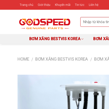
Skip
Trang chủ
Giới thiệu
Khuyến mãi
Tin tức
Liên hệ
to
content
BƠM XĂNG BESTVIS KOREA
BƠM XĂ
HOME
BƠM XĂNG BESTVIS KOREA
BƠM X
/
/