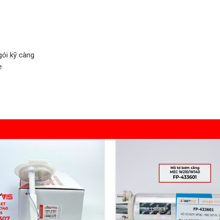
ói kỹ càng
e