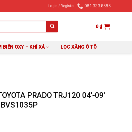
081.333.8585
Login / Register
0
₫
 BIẾN OXY – KHÍ XẢ
LỌC XĂNG Ô TÔ
OYOTA PRADO TRJ120 04′-09′
– BVS1035P