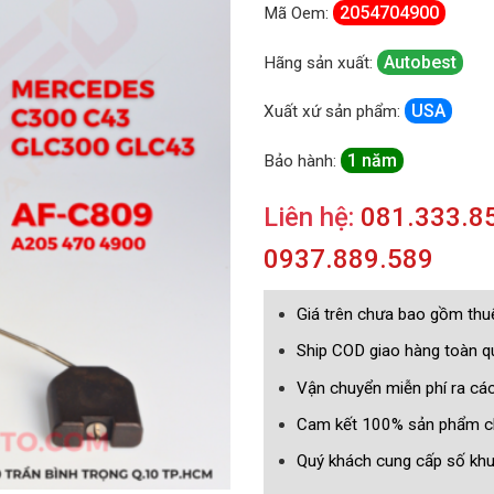
2054704900
Mã Oem:
Autobest
Hãng sản xuất:
USA
Xuất xứ sản phẩm:
1 năm
Bảo hành:
Liên hệ:
081.333.85
0937.889.589
Giá trên chưa bao gồm th
Ship COD giao hàng toàn 
Vận chuyển miễn phí ra cá
Cam kết 100% sản phẩm c
Quý khách cung cấp số khun