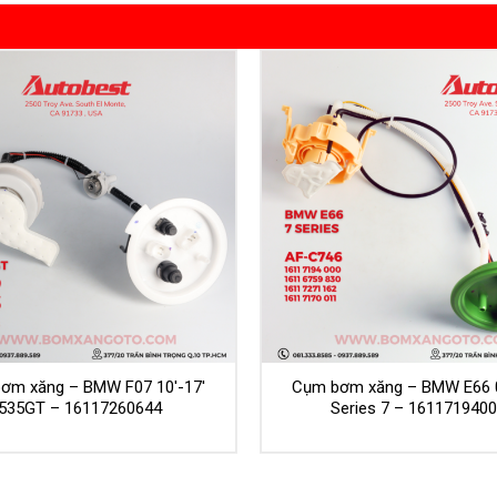
ơm xăng – BMW F07 10′-17′
Cụm bơm xăng – BMW E66 0
535GT – 16117260644
Series 7 – 161171940