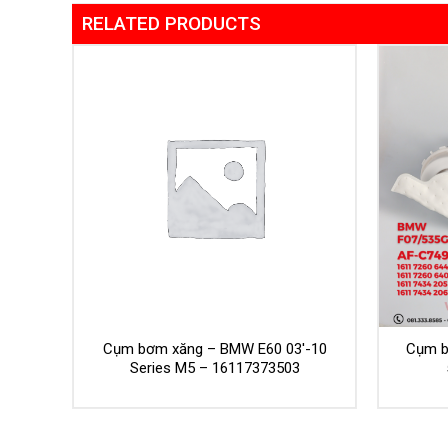
RELATED PRODUCTS
9′ –
Cụm bơm xăng – BMW E60 03′-10
Cụm b
Series M5 – 16117373503