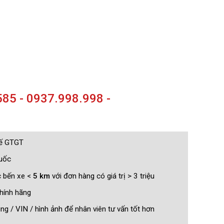
85 - 0937.998.998 -
uế GTGT
quốc
c bến xe <
5 km
với đơn hàng có giá trị > 3 triệu
hính hãng
g / VIN / hình ảnh để nhân viên tư vấn tốt hơn