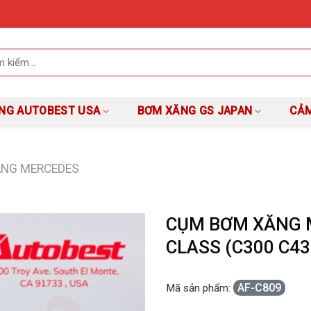
NG AUTOBEST USA
BƠM XĂNG GS JAPAN
CẢM
NG MERCEDES
CỤM BƠM XĂNG M
CLASS (C300 C43
AF-C809
Mã sản phẩm: