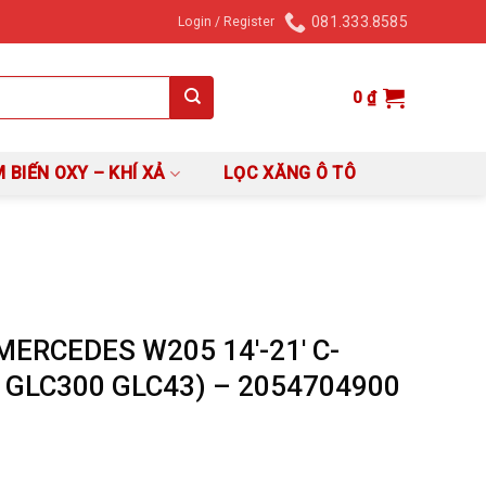
081.333.8585
Login / Register
0
₫
 BIẾN OXY – KHÍ XẢ
LỌC XĂNG Ô TÔ
ERCEDES W205 14′-21′ C-
 GLC300 GLC43) – 2054704900