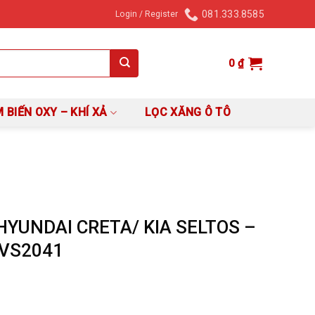
081.333.8585
Login / Register
0
₫
 BIẾN OXY – KHÍ XẢ
LỌC XĂNG Ô TÔ
YUNDAI CRETA/ KIA SELTOS –
BVS2041