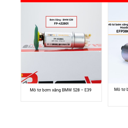
Mô tơ b
)
Mô tơ bơm xăng BMW 528 – E39