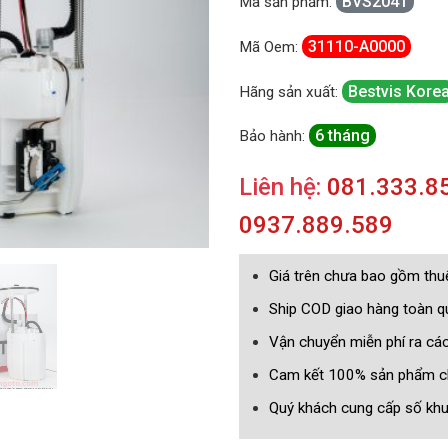
BVS2041
Mã sản phẩm:
31110-A0000
Mã Oem:
Bestvis Kore
Hãng sản xuất:
6 tháng
Bảo hành:
Liên hệ:
081.333.85
0937.889.589
Giá trên chưa bao gồm th
Ship COD giao hàng toàn 
Vận chuyển miễn phí ra cá
Cam kết 100% sản phẩm c
Quý khách cung cấp số khun