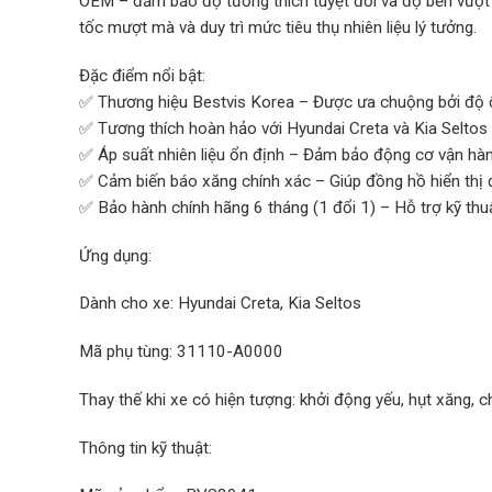
OEM – đảm bảo độ tương thích tuyệt đối và độ bền vượt 
tốc mượt mà và duy trì mức tiêu thụ nhiên liệu lý tưởng.
Đặc điểm nổi bật:
✅ Thương hiệu Bestvis Korea – Được ưa chuộng bởi độ 
✅ Tương thích hoàn hảo với Hyundai Creta và Kia Seltos
✅ Áp suất nhiên liệu ổn định – Đảm bảo động cơ vận hà
✅ Cảm biến báo xăng chính xác – Giúp đồng hồ hiển thị 
✅ Bảo hành chính hãng 6 tháng (1 đổi 1) – Hỗ trợ kỹ thu
Ứng dụng:
Dành cho xe: Hyundai Creta, Kia Seltos
Mã phụ tùng: 31110-A0000
Thay thế khi xe có hiện tượng: khởi động yếu, hụt xăng, 
Thông tin kỹ thuật: