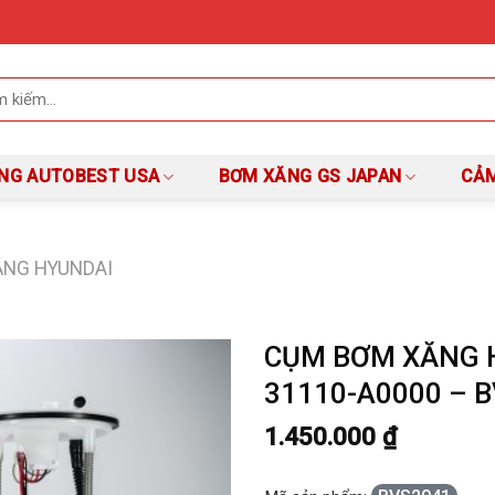
NG AUTOBEST USA
BƠM XĂNG GS JAPAN
CẢM
ĂNG HYUNDAI
CỤM BƠM XĂNG H
31110-A0000 – 
1.450.000
₫