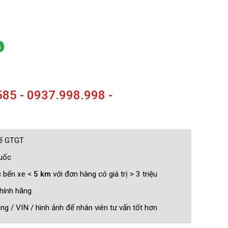
a
85 - 0937.998.998 -
uế GTGT
quốc
c bến xe <
5 km
với đơn hàng có giá trị > 3 triệu
hính hãng
g / VIN / hình ảnh để nhân viên tư vấn tốt hơn