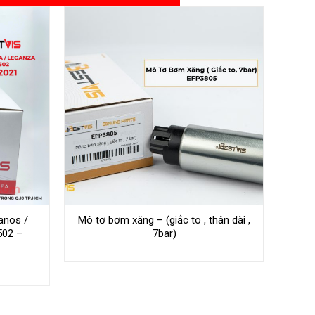
anos /
Mô tơ bơm xăng – (giắc to , thân dài ,
502 –
7bar)