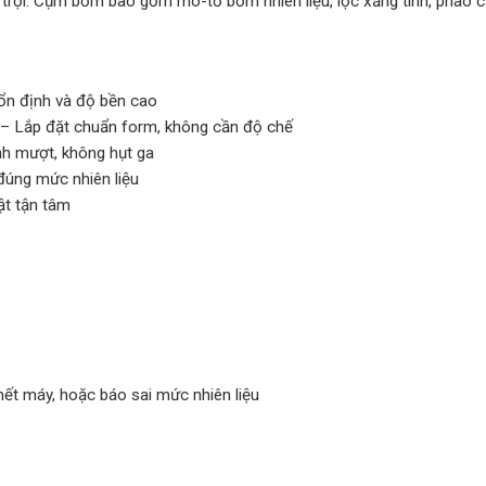
trội. Cụm bơm bao gồm mô-tơ bơm nhiên liệu, lọc xăng tinh, phao cả
ổn định và độ bền cao
 – Lắp đặt chuẩn form, không cần độ chế
nh mượt, không hụt ga
đúng mức nhiên liệu
ật tận tâm
chết máy, hoặc báo sai mức nhiên liệu