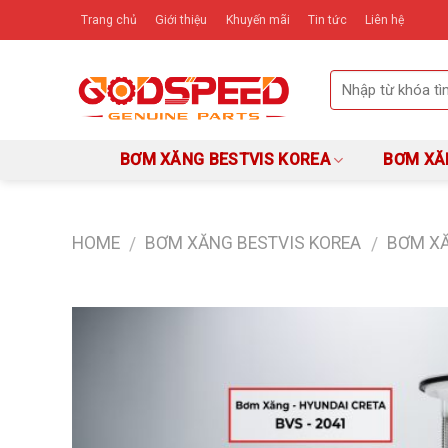
Skip
Trang chủ
Giới thiệu
Khuyến mãi
Tin tức
Liên hệ
to
content
BƠM XĂNG BESTVIS KOREA
BƠM XĂ
HOME
BƠM XĂNG BESTVIS KOREA
BƠM X
/
/