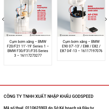
Cụm bơm xăng – BMW
Cụm bơm xăng – BMW
F20/F21 11′-19′ Series 1 –
E90 07′-13′ / E88 / E82 /
BMW F30/F31/F35 Series
E87 04′-13 – 16117197076
3 – 16117273277
CÔNG TY TNHH XUẤT NHẬP KHẨU GODSPEED
Mã số thuế: 0110625903 do Sở Kế hoạch và Đầu tư