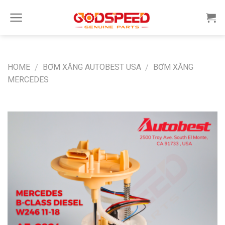
Skip
to
content
HOME
BƠM XĂNG AUTOBEST USA
BƠM XĂNG
/
/
MERCEDES