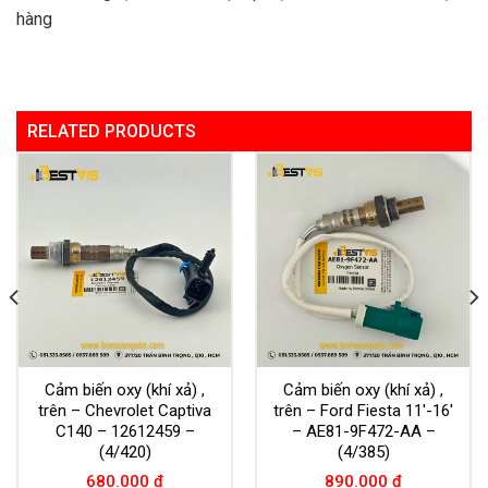
hàng
RELATED PRODUCTS
Cảm biến oxy (khí xả) ,
Cảm biến oxy (khí xả) ,
trên – Chevrolet Captiva
trên – Ford Fiesta 11′-16′
C140 – 12612459 –
– AE81-9F472-AA –
(4/420)
(4/385)
680.000
₫
890.000
₫