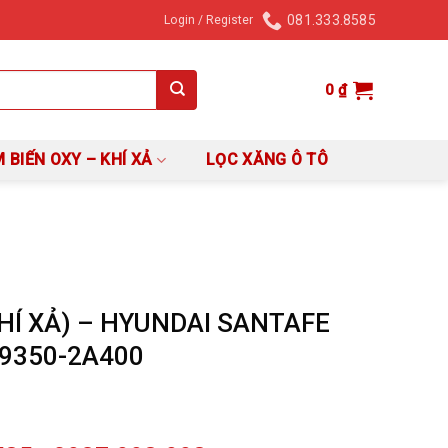
081.333.8585
Login / Register
0
₫
 BIẾN OXY – KHÍ XẢ
LỌC XĂNG Ô TÔ
HÍ XẢ) – HYUNDAI SANTAFE
 39350-2A400