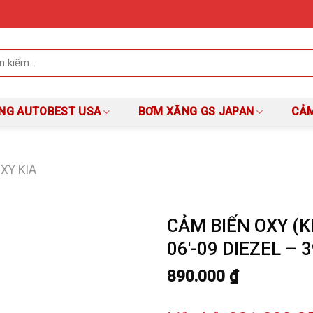
NG AUTOBEST USA
BƠM XĂNG GS JAPAN
CẢM
XY KIA
CẢM BIẾN OXY (K
06′-09 DIEZEL –
890.000
₫