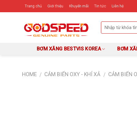
Skip
Trang chủ
Giới thiệu
Khuyến mãi
Tin tức
Liên hệ
to
content
BƠM XĂNG BESTVIS KOREA
BƠM XĂ
HOME
CẢM BIẾN OXY - KHÍ XẢ
CẢM BIẾN O
/
/