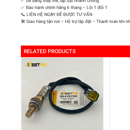
✅ Dễ dàng thay thế, lắp đặt nhanh chóng
✅ Bảo hành chính hãng 6 tháng – Lỗi 1 đổi 1
📞 LIÊN HỆ NGAY ĐỂ ĐƯỢC TƯ VẤN
🛠 Giao hàng tận nơi – Hỗ trợ lắp đặt – Thanh toán khi n
RELATED PRODUCTS