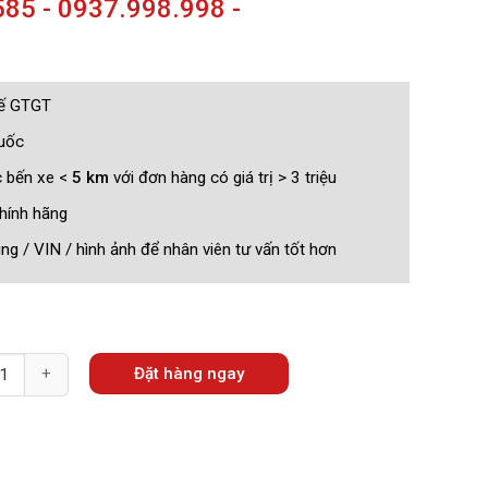
85 - 0937.998.998 -
uế GTGT
quốc
c bến xe <
5 km
với đơn hàng có giá trị > 3 triệu
hính hãng
g / VIN / hình ảnh để nhân viên tư vấn tốt hơn
Đặt hàng ngay