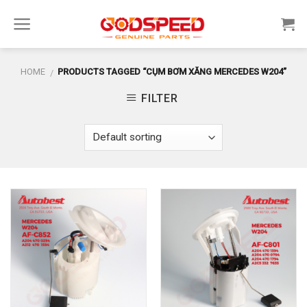
Skip
to
content
HOME
PRODUCTS TAGGED “CỤM BƠM XĂNG MERCEDES W204”
/
FILTER