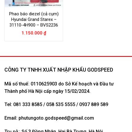
Phao báo diezel (cả cụm)
Hyundai Grand Starex –
31110-4H900 – BVS2236
1.150.000
₫
CÔNG TY TNHH XUẤT NHẬP KHẨU GODSPEED
Mã số thuế: 0110625903 do Sở Kế hoạch và Đầu tư
Thành phố Hà Nội cấp ngày 15/02/2024.
Tel: 081 333 8585 / 058 535 5555 / 0937 889 589
Email:
phutungoto.godspeed@gmail.com
Trụ sở : Số 3 Đồng Nhân, Hai Bà Trưng, Hà Nội