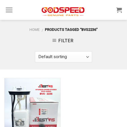
Skip
to
content
HOME
PRODUCTS TAGGED “BVS2236”
/
FILTER