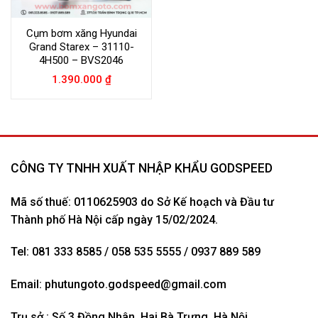
Cụm bơm xăng Hyundai
Grand Starex – 31110-
4H500 – BVS2046
1.390.000
₫
CÔNG TY TNHH XUẤT NHẬP KHẨU GODSPEED
Mã số thuế: 0110625903 do Sở Kế hoạch và Đầu tư
Thành phố Hà Nội cấp ngày 15/02/2024.
Tel: 081 333 8585 / 058 535 5555 / 0937 889 589
Email:
phutungoto.godspeed@gmail.com
Trụ sở : Số 3 Đồng Nhân, Hai Bà Trưng, Hà Nội