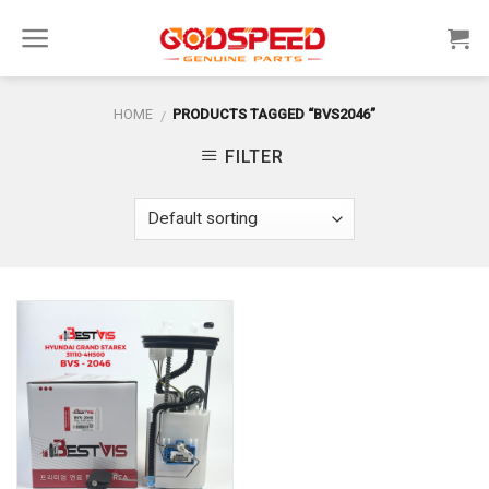
Skip
to
content
HOME
PRODUCTS TAGGED “BVS2046”
/
FILTER