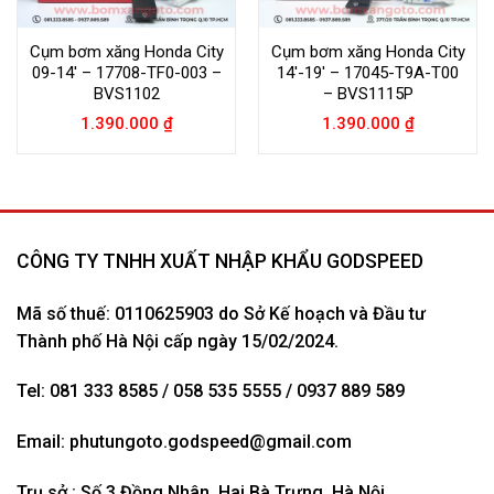
Cụm bơm xăng Honda City
Cụm bơm xăng Honda City
09-14′ – 17708-TF0-003 –
14′-19′ – 17045-T9A-T00
BVS1102
– BVS1115P
1.390.000
₫
1.390.000
₫
CÔNG TY TNHH XUẤT NHẬP KHẨU GODSPEED
Mã số thuế: 0110625903 do Sở Kế hoạch và Đầu tư
Thành phố Hà Nội cấp ngày 15/02/2024.
Tel: 081 333 8585 / 058 535 5555 / 0937 889 589
Email:
phutungoto.godspeed@gmail.com
Trụ sở : Số 3 Đồng Nhân, Hai Bà Trưng, Hà Nội