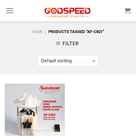
Skip
to
content
HOME
PRODUCTS TAGGED “AF-C821”
/
FILTER