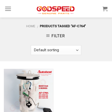
Skip
to
content
HOME
PRODUCTS TAGGED “AF-C764”
/
FILTER