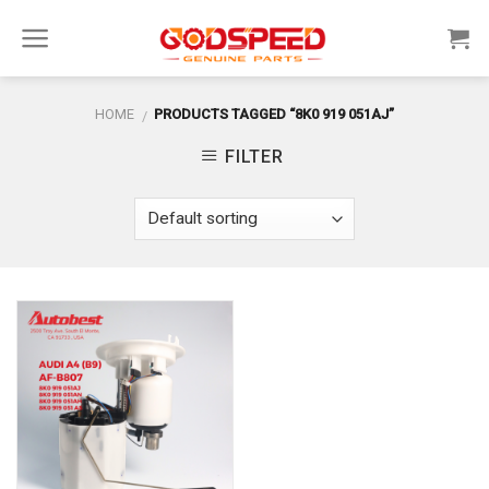
Skip
to
content
HOME
PRODUCTS TAGGED “8K0 919 051AJ”
/
FILTER