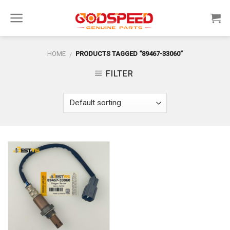
Skip
to
content
HOME
PRODUCTS TAGGED “89467-33060”
/
FILTER