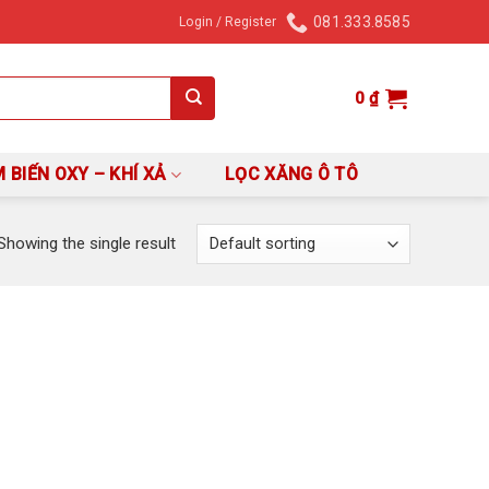
081.333.8585
Login / Register
0
₫
 BIẾN OXY – KHÍ XẢ
LỌC XĂNG Ô TÔ
Showing the single result