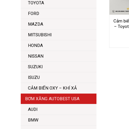
TOYOTA
FORD
Cảm biến
MAZDA
– Toyot
MITSUBISHI
HONDA
NISSAN
SUZUKI
ISUZU
CẢM BIẾN OXY – KHÍ XẢ
BƠM XĂNG AUTOBEST USA
AUDI
BMW