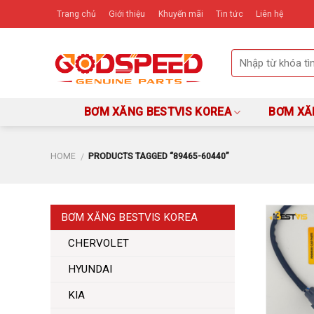
Skip
Trang chủ
Giới thiệu
Khuyến mãi
Tin tức
Liên hệ
to
content
BƠM XĂNG BESTVIS KOREA
BƠM XĂ
HOME
PRODUCTS TAGGED “89465-60440”
/
BƠM XĂNG BESTVIS KOREA
CHERVOLET
HYUNDAI
KIA