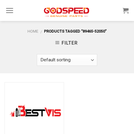
Skip
to
content
HOME
PRODUCTS TAGGED “89465-52050”
/
FILTER