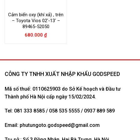
Cảm biến oxy (khí xả) , trên
– Toyota Vios 02′-13′ –
89465-52050
680.000
₫
CÔNG TY TNHH XUẤT NHẬP KHẨU GODSPEED
Mã số thuế: 0110625903 do Sở Kế hoạch và Đầu tư
Thành phố Hà Nội cấp ngày 15/02/2024.
Tel: 081 333 8585 / 058 535 5555 / 0937 889 589
Email:
phutungoto.godspeed@gmail.com
Trụ sở : Số 3 Đồng Nhân, Hai Bà Trưng, Hà Nội