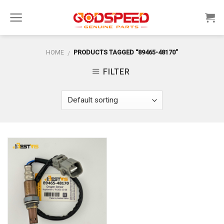
Skip
to
content
HOME
PRODUCTS TAGGED “89465-48170”
/
FILTER