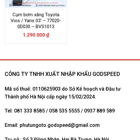
Cụm bơm xăng Toyota
Vios / Yaris 03′ – 77020-
0D030 – BVS1013
1.290.000
₫
CÔNG TY TNHH XUẤT NHẬP KHẨU GODSPEED
Mã số thuế: 0110625903 do Sở Kế hoạch và Đầu tư
Thành phố Hà Nội cấp ngày 15/02/2024.
Tel: 081 333 8585 / 058 535 5555 / 0937 889 589
Email:
phutungoto.godspeed@gmail.com
Trụ sở : Số 3 Đồng Nhân, Hai Bà Trưng, Hà Nội