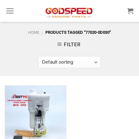
Skip
to
content
HOME
PRODUCTS TAGGED “77020-0D030”
/
FILTER