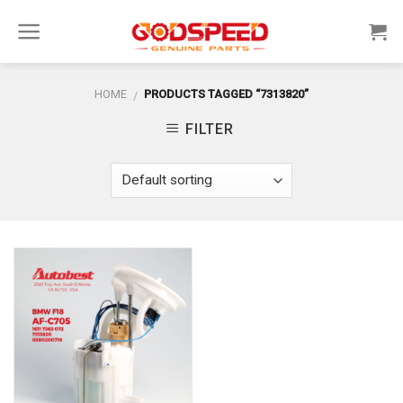
Skip
to
content
HOME
PRODUCTS TAGGED “7313820”
/
FILTER