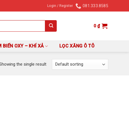
081.333.8585
Login / Register
0
₫
 BIẾN OXY – KHÍ XẢ
LỌC XĂNG Ô TÔ
Showing the single result