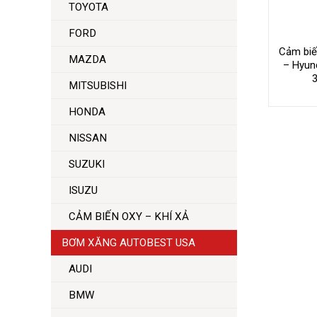
TOYOTA
FORD
Cảm biến
MAZDA
– Hyund
MITSUBISHI
HONDA
NISSAN
SUZUKI
ISUZU
CẢM BIẾN OXY – KHÍ XẢ
BƠM XĂNG AUTOBEST USA
AUDI
BMW