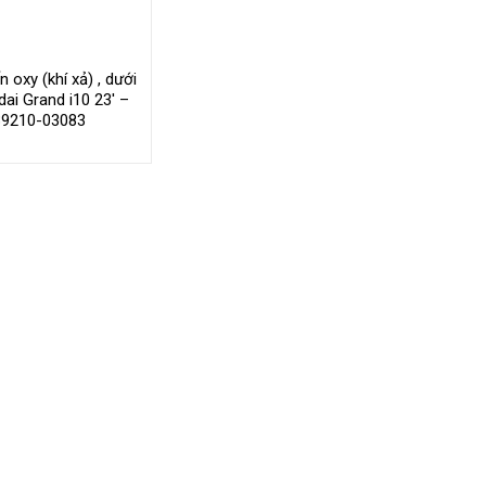
 oxy (khí xả) , dưới
ai Grand i10 23′ –
39210-03083