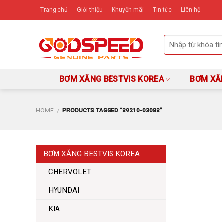
Skip
Trang chủ
Giới thiệu
Khuyến mãi
Tin tức
Liên hệ
to
content
BƠM XĂNG BESTVIS KOREA
BƠM XĂ
HOME
PRODUCTS TAGGED “39210-03083”
/
BƠM XĂNG BESTVIS KOREA
CHERVOLET
HYUNDAI
KIA