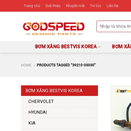
Skip
Trang chủ
Giới thiệu
Khuyến mãi
Tin tức
Liên hệ
to
content
BƠM XĂNG BESTVIS KOREA
BƠM XĂ
HOME
PRODUCTS TAGGED “39210-03030”
/
BƠM XĂNG BESTVIS KOREA
CHERVOLET
HYUNDAI
KIA