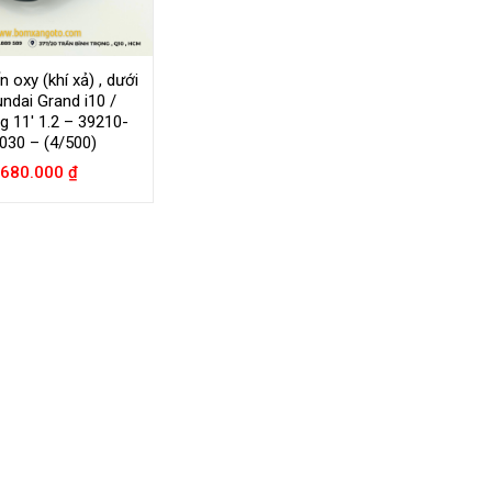
 oxy (khí xả) , dưới
ndai Grand i10 /
g 11′ 1.2 – 39210-
030 – (4/500)
680.000
₫