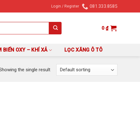
081.333.8585
Login / Register
0
₫
 BIẾN OXY – KHÍ XẢ
LỌC XĂNG Ô TÔ
Showing the single result