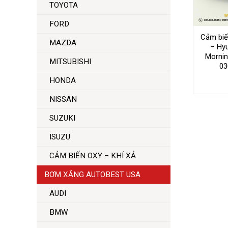
TOYOTA
FORD
Cảm biến
MAZDA
– Hyu
Mornin
MITSUBISHI
03
HONDA
NISSAN
SUZUKI
ISUZU
CẢM BIẾN OXY – KHÍ XẢ
BƠM XĂNG AUTOBEST USA
AUDI
BMW