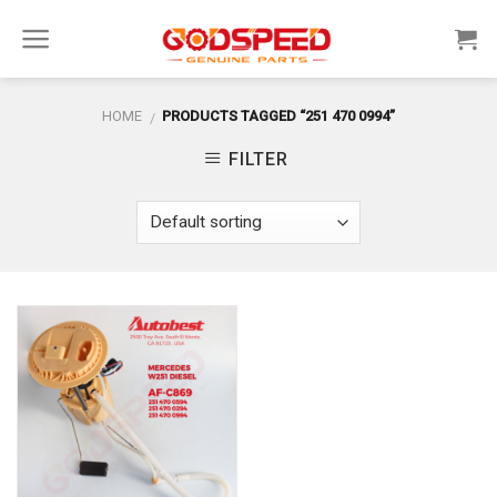
Skip
to
content
HOME
PRODUCTS TAGGED “251 470 0994”
/
FILTER