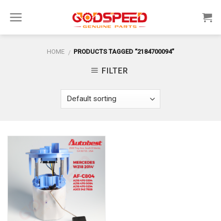
Skip
to
content
HOME
PRODUCTS TAGGED “2184700094”
/
FILTER