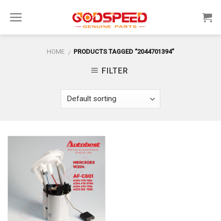
Skip
to
content
HOME
PRODUCTS TAGGED “2044701394”
/
FILTER