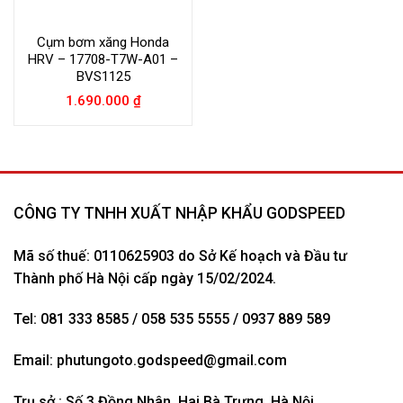
Cụm bơm xăng Honda
HRV – 17708-T7W-A01 –
BVS1125
1.690.000
₫
CÔNG TY TNHH XUẤT NHẬP KHẨU GODSPEED
Mã số thuế: 0110625903 do Sở Kế hoạch và Đầu tư
Thành phố Hà Nội cấp ngày 15/02/2024.
Tel: 081 333 8585 / 058 535 5555 / 0937 889 589
Email:
phutungoto.godspeed@gmail.com
Trụ sở : Số 3 Đồng Nhân, Hai Bà Trưng, Hà Nội