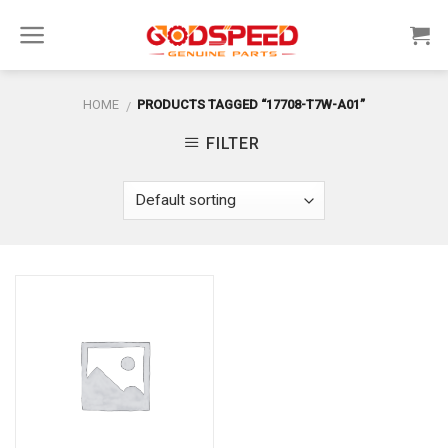
Skip
to
content
HOME
PRODUCTS TAGGED “17708-T7W-A01”
/
FILTER