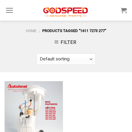
Skip
to
content
HOME
PRODUCTS TAGGED “1611 7273 277”
/
FILTER