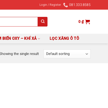
081.333.8585
Login / Register
0
₫
 BIẾN OXY – KHÍ XẢ
LỌC XĂNG Ô TÔ
Showing the single result