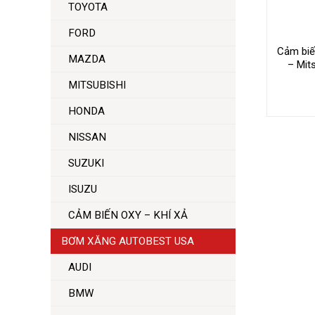
TOYOTA
FORD
Cảm biến
MAZDA
– Mit
MITSUBISHI
HONDA
NISSAN
SUZUKI
ISUZU
CẢM BIẾN OXY – KHÍ XẢ
BƠM XĂNG AUTOBEST USA
AUDI
BMW