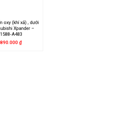
 oxy (khí xả) , dưới
subishi Xpander –
1588-A483
890.000
₫