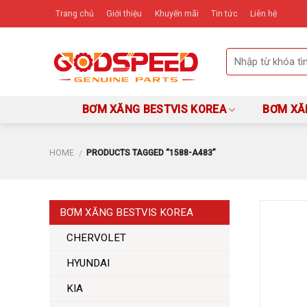
Skip
Trang chủ
Giới thiệu
Khuyến mãi
Tin tức
Liên hệ
to
content
BƠM XĂNG BESTVIS KOREA
BƠM XĂ
HOME
PRODUCTS TAGGED “1588-A483”
/
BƠM XĂNG BESTVIS KOREA
CHERVOLET
HYUNDAI
KIA