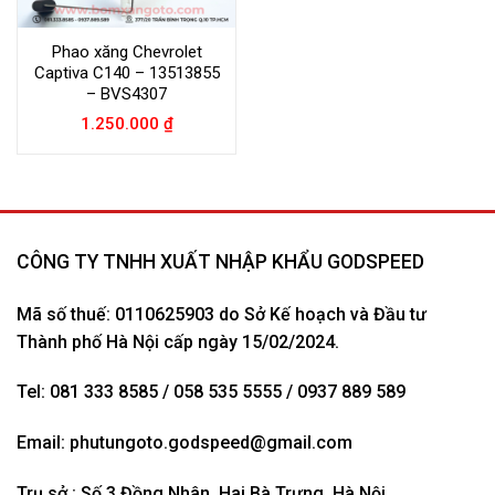
Phao xăng Chevrolet
Captiva C140 – 13513855
– BVS4307
1.250.000
₫
CÔNG TY TNHH XUẤT NHẬP KHẨU GODSPEED
Mã số thuế: 0110625903 do Sở Kế hoạch và Đầu tư
Thành phố Hà Nội cấp ngày 15/02/2024.
Tel: 081 333 8585 / 058 535 5555 / 0937 889 589
Email:
phutungoto.godspeed@gmail.com
Trụ sở : Số 3 Đồng Nhân, Hai Bà Trưng, Hà Nội