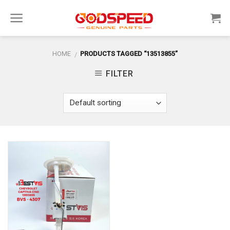
Skip
to
content
HOME
PRODUCTS TAGGED “13513855”
/
FILTER